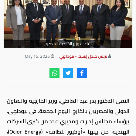
لقاءات وزير الخارجية المصري
بزنس ميدل إيست - نيودلهي
May 15, 2026
التقى الدكتور بدر عبد العاطي، وزير الخارجية والتعاون
الدولي والمصريين بالخارج، اليوم الجمعة، في نيودلهي،
برؤساء مجالس إدارات ومديري عدد من كبرى الشركات
الهندية، من بينها «أوكيور للطاقة» (Ocior Energy)،