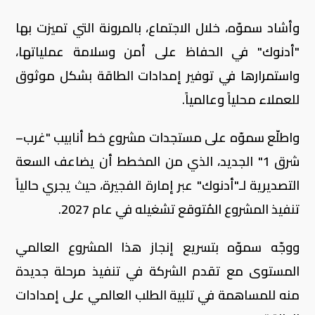
وأشاد سموّه، خلال الاجتماع، بالمرونة التي تميزت بها
"أدنوك" في الحفاظ على أمن وسلامة عملياتها،
واستمرارها في توفير إمدادات الطاقة بشكل موثوق
للعملاء محلياً وعالمياً.
واطلّع سموّه على مستجدات مشروع خط أنابيب "غرب–
شرق 1" الجديد، الذي من المخطط أن يضاعف السعة
التصديرية لـ"أدنوك" عبر إمارة الفجيرة، حيث يجري حالياً
تنفيذ المشروع المُتوقع تشغيله في عام 2027.
ووجّه سموّه بتسريع إنجاز هذا المشروع العالمي
المستوى مع تقدم الشركة في تنفيذ مرحلة جديدة
منه للمساهمة في تلبية الطلب العالمي على إمدادات