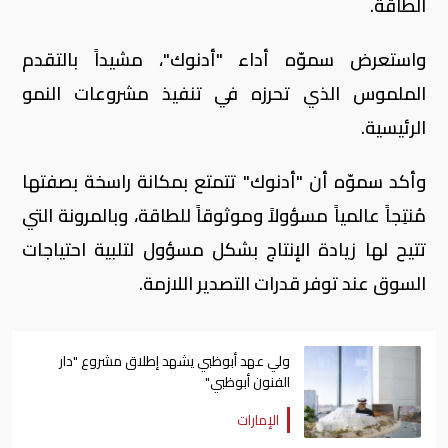
الطاقة.
واستعرض سموّه أداء "أدنوك"، مشيداً بالتقدم
الملموس الذي تحرزه في تنفيذ مشروعات النمو
الرئيسية.
وأكد سموّه أن "أدنوك" تتمتع بمكانة راسخة بصفتها
مُنتِجاً عالمياً مسؤولاً وموثوقاً للطاقة، وبالمرونة التي
تتيح لها زيادة الإنتاج بشكل مسؤول لتلبية احتياجات
السوق عند توفر قدرات التصدير اللازمة.
ولي عهد أبوظبي يشهد إطلاق مشروع "دار
الفنون أبوظبي"
الإمارات