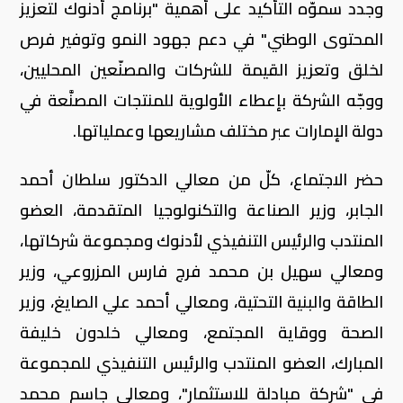
وجدد سموّه التأكيد على أهمية "برنامج أدنوك لتعزيز
المحتوى الوطني" في دعم جهود النمو وتوفير فرص
لخلق وتعزيز القيمة للشركات والمصنّعين المحليين،
ووجّه الشركة بإعطاء الأولوية للمنتجات المصنَّعة في
دولة الإمارات عبر مختلف مشاريعها وعملياتها.
حضر الاجتماع، كلّ من معالي الدكتور سلطان أحمد
الجابر، وزير الصناعة والتكنولوجيا المتقدمة، العضو
المنتدب والرئيس التنفيذي لأدنوك ومجموعة شركاتها،
ومعالي سهيل بن محمد فرج فارس المزروعي، وزير
الطاقة والبنية التحتية، ومعالي أحمد علي الصايغ، وزير
الصحة ووقاية المجتمع، ومعالي خلدون خليفة
المبارك، العضو المنتدب والرئيس التنفيذي للمجموعة
في "شركة مبادلة للاستثمار"، ومعالي جاسم محمد