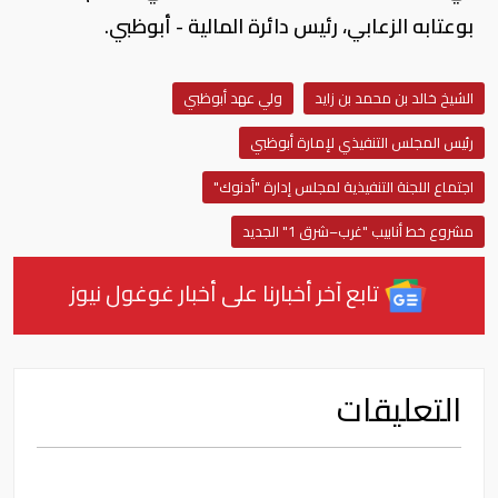
بوعتابه الزعابي، رئيس دائرة المالية - أبوظبي.
الشيخ خالد بن محمد بن زايد
ولي عهد أبوظبي
رئيس المجلس التنفيذي لإمارة أبوظبي
اجتماع اللجنة التنفيذية لمجلس إدارة "أدنوك"
مشروع خط أنابيب "غرب–شرق 1" الجديد
تابع آخر أخبارنا على أخبار غوغول نيوز
التعليقات