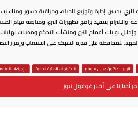
للري بحسن إدارة وتوزيع المياه، ومراقبة جسور ومناسيب ال
ة، والالتزام بتنفيذ برامج تطهيرات الترع، ومتابعة قيام المن
إحلال بوابات أفمام الترع ومنشآت التحكم ومصبات نهايات ال
لمهد، للمحافظة على قدرة الشبكة على استيعاب وإمرار التص
الوزير الدكتور/ هاني سويلم
الاحتياجات المائية الحالية
الإجراءات المتبعة
خر أخبارنا على أخبار غوغول نيوز