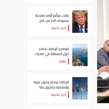
ترامب يوقّع أوامر تنفيذية
تستهدف الحد من منح
الجنسية الأمريكية بالولادة
أخبار عالمية
بلومبرغ: الإمارات تتصدر
دول المنطقة في صادرات
النفط عبر مضيق هرمز
طاقة
الإمارات ومصر ودول عربية
وإسلامية يصدرون بيانا
مشتركا بشأن الانتهاكات
أخبار عالمية
الإسرائيلية في غزة