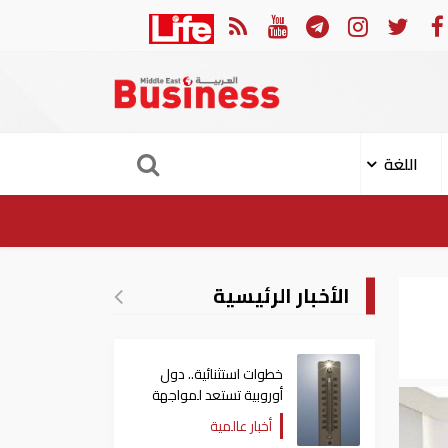
لن إصابة 11 مدنيا في هجوم حوثي على نجران
ارتفا
اللغة
الأخبار الرئيسية
خطوات استثنائية.. دول
أوروبية تستعد لمواجهة
موجة حر غير مسبوقة
أخبار عالمية