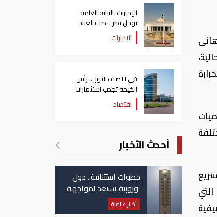
الإمارات: النيابة العامة
تؤجل نظر قضية العتاد
العسكري للسودان
الإمارات
 هاني
لية،
رارة
في النصف الأول.. رأس
الخيمة تجذب استثمارات
تتجاوز 771 مليون درهم
اقتصاد
ميات
تلفة
أحدث الأخبار
لسريع
خطوات استثنائية.. دول
أوروبية تستعد لمواجهة
التي
موجة حر غير مسبوقة
أخبار عالمية
يفية