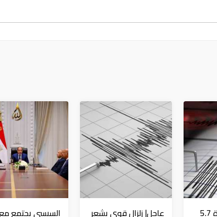
عاجل| زلزال بقوة 5.7
عاجل| زلزال قوي يشعر
السيسي يجتمع مع و