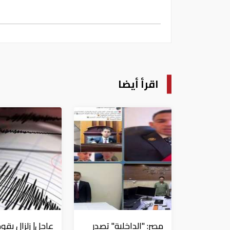
اقرأ أيضا
مصر: "الداخلية" تصدر