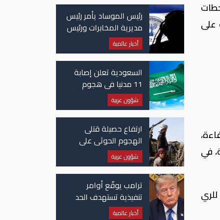
حطات
رئيس الموساد يأمر رئيس
 على
مديرية المخابرات ورئيس
قسم إيران بالاستقالة
أخبار عالمية
السعودية تعلن إصابة
11 مدنيا في هجوم
حوثي على نجران
شؤون عربية
ارتفاع حصيلة قتلى
اءة،
الهجوم الحوثي على
، في
معسكرات حكومية لـ58
شؤون عربية
قتيلًا وعشرات الجرحى
ترامب يوقّع أوامر
للري
تنفيذية تستهدف الحد
من منح الجنسية
أخبار عالمية