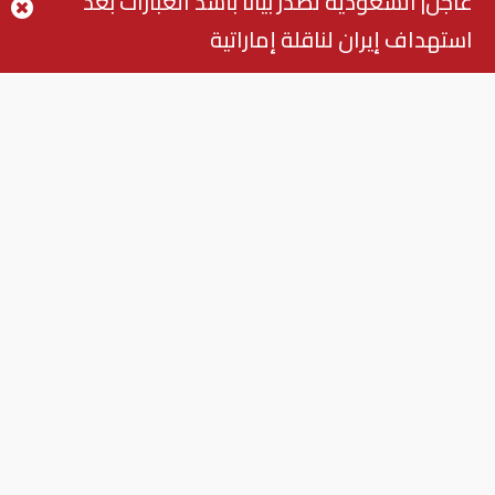
عاجل| السعودية تصدر بيانا بأشد العبارات بعد
استهداف إيران لناقلة إماراتية
بعد وفاة وإصابة عدد من
الأشخاص.. الإمارات تعزّي أنغولا
الإمارات
طقس الإمارات حتى الأربعاء..
أمطار شرقاً وجنوباً وانخفاض
تدريجي للحرارة
الإمارات
رئيس الدولة يتلقى اتصالاً هاتفياً من
الرئيس اللبناني