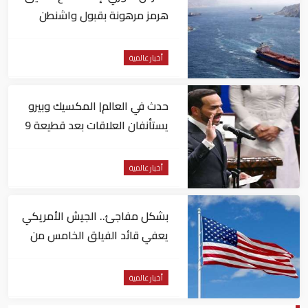
هرمز مرهونة بقبول واشنطن
الكامل لشروط طهران
أخبار عالمية
حدث في العالم| المكسيك وبيرو
يستأنفان العلاقات بعد قطيعة 9
أشهر.. وتنصيب رئيسا جديدا
لكولومبيا
أخبار عالمية
بشكل مفاجئ.. الجيش الأمريكي
يعفي قائد الفيلق الخامس من
منصبه
أخبار عالمية