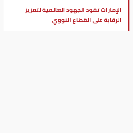
الإمارات تقود الجهود العالمية لتعزيز
الرقابة على القطاع النووي
الهيئة الاتحادية للرقابة النووية
بزنس ميدل إيست - فيينا