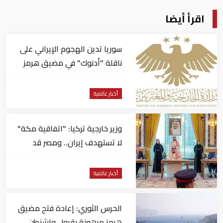
اقرأ أيضا
سوريا تدين الهجوم الإيراني على
ناقلة "أدنوك" في مضيق هرمز ‏
أخبار عالمية
وزير خارجية تركيا: "اتفاقية مكة"
لا تستهدف إيران.. ومصر قد
تنضم إليها
أخبار عالمية
الحرس الثوري: إعادة فتح مضيق
هرمز مرهونة بقبول واشنطن