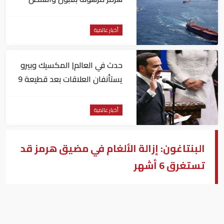
الكامل لشروط طهران
أخبار عالمية
حدث في العالم| المكسيك وبيرو
يستأنفان العلاقات بعد قطيعة 9
أشهر.. وتنصيب رئيسا جديدا
لكولومبيا
أخبار عالمية
البنتاغون: إزالة الألغام في مضيق هرمز قد
تستغرق 6 أشهر