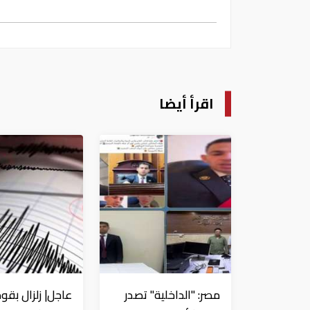
اقرأ أيضا
مصر: "الداخلية" تصدر