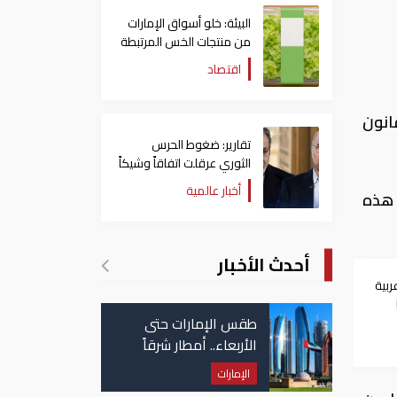
البيئة: خلو أسواق الإمارات
من منتجات الخس المرتبطة
بتفشي داء السيكلوسبورا
اقتصاد
قانون
تقارير: ضغوط الحرس
الثوري عرقلت اتفاقاً وشيكاً
حول هرمز
أخبار عالمية
 هذه
أحدث الأخبار
ربية
طقس الإمارات حتى
ت
الأربعاء.. أمطار شرقاً
وجنوباً وانخفاض
الإمارات
تدريجي للحرارة