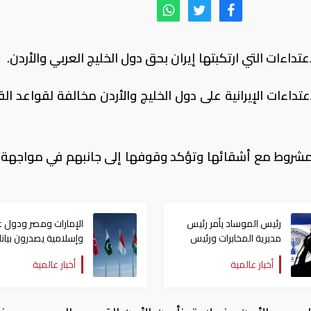
داءات التي ارتكبتها إيران بحق دول الخليج العربي والأردن.
عتداءات الإيرانية على دول الخليج والأردن مخالفة لقواعد ال
المشروط مع أشقائها وتؤكد وقوفها إلى جانبهم في مواجهة
رئيس الموساد يأمر رئيس
الإمارات ومصر ودول ع
مديرية المخابرات ورئيس
وإسلامية يصدرون بيانا
قسم إيران بالاستقالة
مشتركا بشأن الانتهاكا
أخبار عالمية
أخبار عالمية
الإسرائيلية في غزة