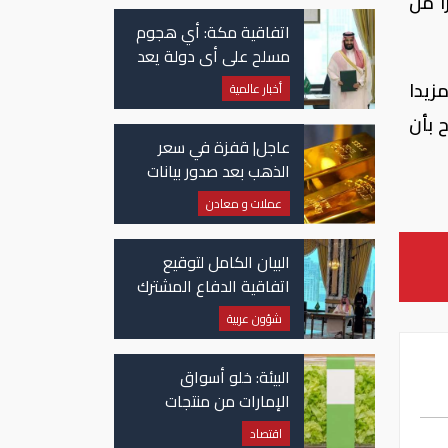
ا من
اتفاقية مكة: أي هجوم
مسلح على أي دولة يعد
هجوما على الدول الثلاث
زيدا
أخبار عالمية
جميعا
 بأن
عاجل| قفزة في سعر
الذهب بعد صدور بيانات
الوظائف الأمريكية
عملات و معادن
البيان الكامل لتوقيع
اتفاقية الدفاع المشترك
بين السعودية وتركيا
شؤون عربية
وباكستان
البيئة: خلو أسواق
الإمارات من منتجات
الخس المرتبطة بتفشي
اقتصاد