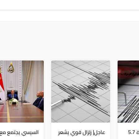
عاجل| زلزال بقوة 5.7
عاجل| زلزال قوي يشعر
السيسي يجتمع مع و