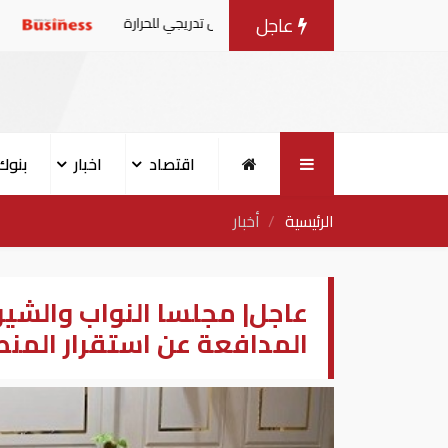
عاجل
ر شرقاً وجنوباً وانخفاض تدريجي للحرارة
اتفاقية مكة: أي ه
اقتصاد
اخبار
بنوك
الرئيسية
أخبار
عاجل| مجلسا النواب والشي
المدافعة عن استقرار المن