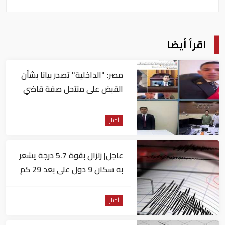
اقرأ أيضا
مصر: "الداخلية" تصدر بيانا بشأن
القبض على منتحل صفة قاضي
للاستيلاء على المواطنين
أخبار
عاجل| زلزال بقوة 5.7 درجة يشعر
به سكان 9 دول على بعد 29 كم
من السويس
أخبار