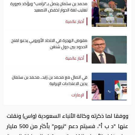
محمد بن سلمان يتصل بـ"ترامب" ويؤكد ضرورة
تغليب لغة الحوار لخفض التصعيد
أخبار عالمية
مفوض الهجرة في الاتحاد الأوروبي يدعو لفتح
الحدود بين دول شنغن
أخبار عالمية
في اتصال مع محمد بن زايد.. محمد بن سلمان
يدين الاعتداءات الإيرانية
الإمارات
ووفقا لما ذكرته وكالة الأنباء السعودية (واس) ونقلت
عنها "د ب أ"، فسيتم دعم "نيوم" بأكثر من 500 مليار