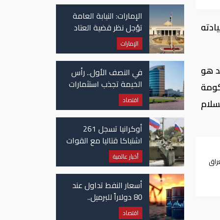
في غزة
الإمارات: النيابة العامة
ادته
تؤجل نظر قضية العتاد
العسكري للسودان
الإمارات
د هو
في النصف الأول.. رأس
الخيمة تجذب استثمارات
كومة
تتجاوز 771 مليون درهم
اقتصاد
سلام
أوكرانيا تسجل 261
اشتباكا قتاليا مع القوات
الروسية
أخبار عالمية
راق
رد
أسعار النفط تداول عند
80 دولاراً للبرميل..
وتراجع الأسهم
اقتصاد