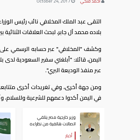
أحمد فتحي
October 24, 2017
التقى عبد الملك المخلافي نائب رئيس الوزراء
بلاده محمد آل جابر، لبحث العلاقات الثنائية بي
وكشف "المخلافي" عبر حسابه الرسمي على "ت
اليمن، قائلا: "أبلغني سفير السعودية لدى ب
عبر منفذ الوديعة البري".
في اليمن أكدوا دعمهم للشرعية وللسلام، وأ
وزير خارجية مصر يتلقي
اتصالات هاتفية من نظراءه
بالإمارات والسعودية
أخبار
والأردن والكويت