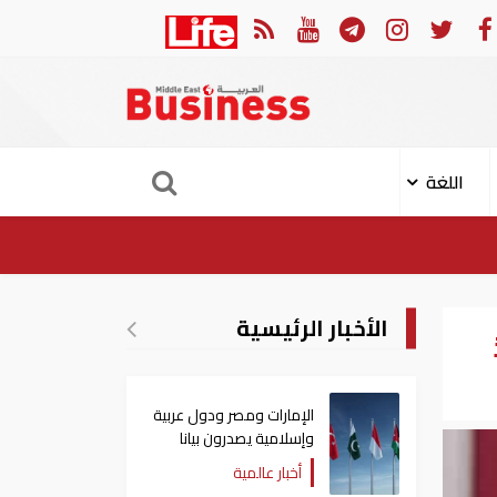
في النصف الأول.. رأس الخيمة تجذب استثمارات تتجاوز 771 مليون درهم
اللغة
الأخبار الرئيسية
الإمارات ومصر ودول عربية
وإسلامية يصدرون بيانا
مشتركا بشأن الانتهاكات
أخبار عالمية
الإسرائيلية في غزة