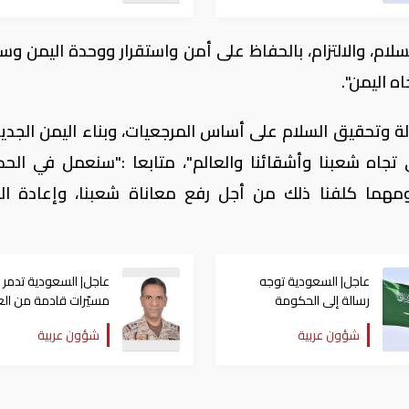
لام، والالتزام، بالحفاظ على أمن واستقرار ووحدة اليمن وسي
ه اليمن".
دولة وتحقيق السلام على أساس المرجعيات، وبناء اليمن الجدي
دي تجاه شعبنا وأشقائنا والعالم"، متابعا :"سنعمل في الح
ومهما كلفنا ذلك من أجل رفع معاناة شعبنا، وإعادة ال
عاجل| السعودية توجه
عاجل| السعودية تدمر
رسالة إلى الحكومة
مسيّرات قادمة من الع
العراقية بعد انطلاق
وتؤكد احتفاظها بحق ال
شؤون عربية
شؤون عربية
مسيّرات نحو المملكة