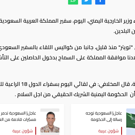
 وزير الخارجية اليمني، اليوم، سفير المملكة العربية السعودي
ن البلدين.
ويتر" منذ قليل، جانبا من كواليس اللقاء بالسفير السعود
لادنا موافقة المملكة على السماح بدخول الحاصلين على التأش
ومن جهة أخرى، وفي تغريدات أخرى متتابعة، قال المخلافي: في لقائي ا
ن الحكومة اليمنية الشريك الحقيقي من اجل السلام .
عاجل| السعودية توجه
عاجل| السعودية تدمر
رسالة إلى الحكومة
مسيّرات قادمة من الع
العراقية بعد انطلاق
وتؤكد احتفاظها بحق ال
شؤون عربية
شؤون عربية
مسيّرات نحو المملكة