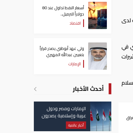
أسعار النفط تداول عند 80
دولاراً للبرميل..
ة لدى
وتراجع الأسهم الأمريكية
اقتصاد
ي في
ولي عهد أبوظبي يصدر قراراً
بتعيين عبدالله المهيري
يرات
رئيسا لـ"أبوظبي للتراث"
الإمارات
ليوم بسفراء الدول 18 الراعية للسلام
أحدث الأخبار
الإمارات ومصر ودول
عربية وإسلامية يصدرون
راق
بيانا مشتركا بشأن
رد
أخبار عالمية
الانتهاكات الإسرائيلية