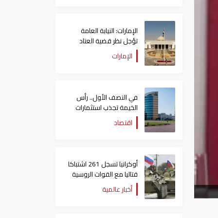
الإمارات: النيابة العامة
تؤجل نظر قضية العتاد
العسكري للسودان
الإمارات
في النصف الأول.. رأس
الخيمة تجذب استثمارات
تتجاوز 771 مليون درهم
اقتصاد
أوكرانيا تسجل 261 اشتباكا
قتاليا مع القوات الروسية
أخبار عالمية