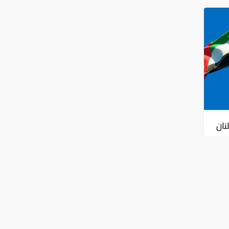
نان
س