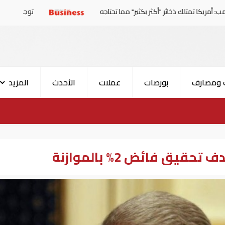
ئر "أكثر بكثير" مما تحتاجه
توجهات جديدة للولايات المتحدة.. منح 354.6 مليون دولار مساعدا
 ومصارف
بورصات
عملات
الأحدث
المزيد
يق فائض 2% بالموازنة