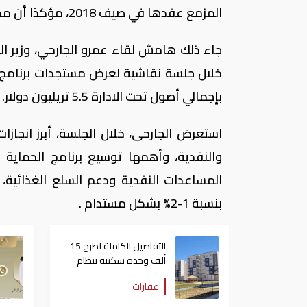
المزمع عقدها في صيف 2018، مؤكدًا أن مصر تسير على خطى ايجابية ومستقرة نحو التعافى الاقتصادي.
جاء ذلك هامش لقاء عمرو الجارحي، وزير ال
خلال جلسة نقاشية لعرض مستجدات برنامج ا
بإجمالي أصول تحت الادارة 5.5 تريليون دولار.
استعرض الجارحى، خلال الجلسة، أبرز انجازات 
والنقدية، وأهمها توسيع برنامج الحماية
المساعدات النقدية ودعم السلع الغذائية
بنسبة 1-2%‏ بشكل مستدام .
التفاصيل الكاملة لطرح 15
ألف وحدة سكنية بنظام
الإيجار المنتهي بالتملك في
عقارات
مصر