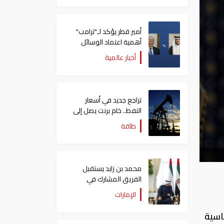
أمير قطر يؤكد لـ"ترامب"
أهمية اعتماد الوسائل
الدبلوماسية لمعالجة
أخبار عالمية
القضايا
تراجع جديد في أسعار
النفط.. خام برنت يصل إلى
80.66 دولاراً للبرميل
طاقة
محمد بن زايد يستقبل
الفريق المشارك في
"إكسبو 2025 أوساكا"
الإمارات
ويتبادل الأحاديث الودية
معهم
ئاسية