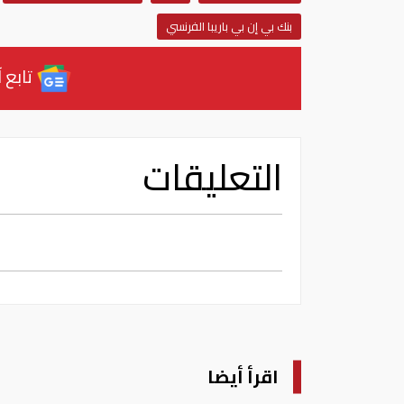
بنك بي إن بي باريبا الفرنسي
تابع آ
التعليقات
اقرأ أيضا