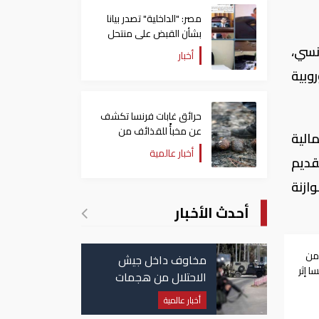
مصر: "الداخلية" تصدر بيانا
بشأن القبض على منتحل
صفة قاضي للاستيلاء على
نسي،
أخبار
المواطنين
وبية
حرائق غابات فرنسا تكشف
عن مخبأً للقذائف من
مالية
الحرب العالمية الثانية
أخبار عالمية
قديم
ازنة
أحدث الأخبار
من
مخاوف داخل جيش
 إثر
الاحتلال من هجمات
للمليشيات الإيرانية في
أخبار عالمية
العراق